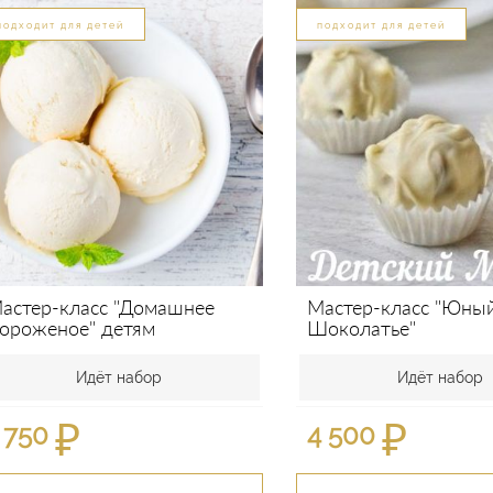
подходит для детей
подходит для детей
астер-класс "Домашнее
Мастер-класс "Юны
ороженое" детям
Шоколатье"
Идёт набор
Идёт набор
₽
₽
 750
4 500