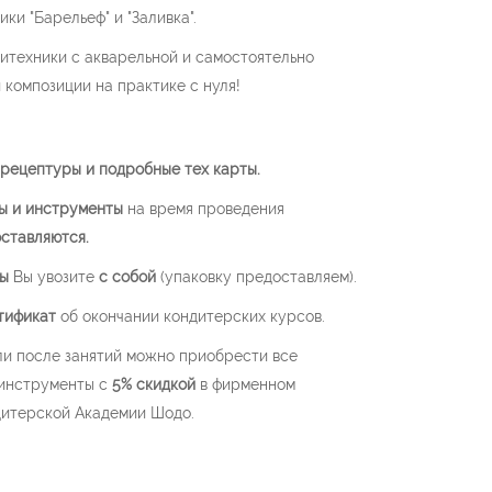
ки "Барельеф" и "Заливка".
итехники с акварельной и самостоятельно
 композиции на практике с нуля!
р
ецептуры и подробные тех карты.
ы и инструменты
на время проведения
ставляются.
ты
Вы увозите
с собой
(упаковку предоставляем).
тификат
об окончании кондитерских курсов.
ли после занятий можно приобрести все
инструменты с
5% скидкой
в фирменном
дитерской Академии Шодо.