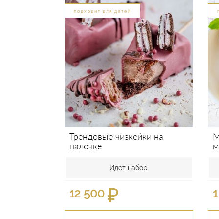
подходит для детей
Трендовые чизкейки на
М
палочке
м
Идёт набор
₽
12 500
1