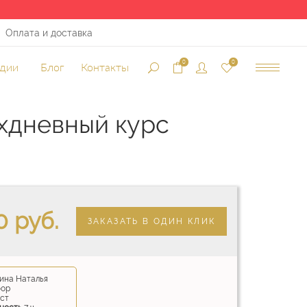
Оплата и доставка
Пн - Вс: 09:00 - 21:00
0
0
удии
Блог
Контакты
ухдневный курс
0 руб.
ЗАКАЗАТЬ В ОДИН КЛИК
ина Наталья
бор
ст