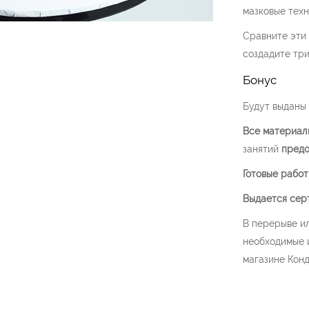
мазковые техни
Сравните эти 
создадите три
Бонус
Будут выданы
Все материал
занятий
предо
Готовые рабо
Выдается сер
В перерыве и
необходимые 
магазине Кон