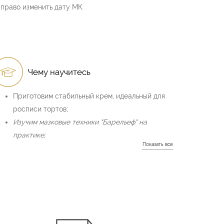
право изменить дату МК.
Чему научитесь
Приготовим стабильный крем, идеальный для
росписи тортов;
Изучим мазковые техники "Барельеф" на
практике;
Изучим акварельную технику росписи тортов;
Изучим колористику, цветоведение, сочетания
цветов, основы гармоничной композиции;
Разберем необходимые ингредиенты и
инвентарь для работы с мазковой и
акварельной техникой;