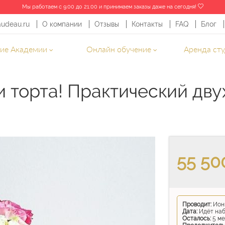
Мы работаем с 9:00 до 21:00 и принимаем заказы даже на сегодня!
audeau.ru
О компании
Отзывы
Контакты
FAQ
Блог
ние Академии
Онлайн обучение
Аренда ст
ки росписи торта! Практический двухдневный курс
и торта! Практический дв
55 50
Проводит:
Ион
Дата:
Идёт на
Осталось:
5 ме