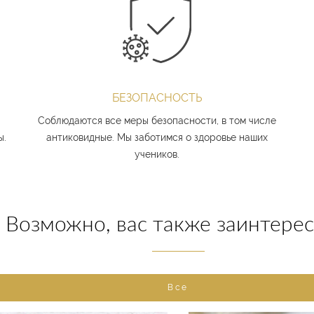
цветов;
Практика росписи торта.
Разбираем и рисуем 2 картины в мазковой технике
росписи.
1-й торт – цветы в технике барельеф
БЕЗОПАСНОСТЬ
2-й торт – натюрморт в технике мазки
Соблюдаются все меры безопасности, в том числе
(натюрморт из лимонов)
ы.
антиковидные. Мы заботимся о здоровье наших
3-й торт – рисунок в технике акварель
учеников.
(праздничный).
Возможно, вас также заинтере
Все