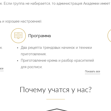
к. Если группа не набирается, то администрация Академии имеет 
ь и хорошее настроение).
Программа
к.
Два рецепта трендовых начинок и техники
приготовления;
Приготовление крема и разбор красителей
для росписи;
Выравнивание тортов под роспись;
Приготовление крема для выравнивания и
росписи;
Почему учатся у нас?
Теория мазковой техники росписи;
Теория акварельной росписи;
Колористика или цветоведение, сочетания