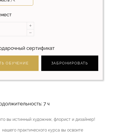
ность
7 ч.
 мест
одарочный сертификат
ТЬ ОБУЧЕНИЕ
ЗАБРОНИРОВАТЬ
должительность: 7 ч
что вы истинный художник, флорист и дизайнер!
я нашего практического курса вы освоите