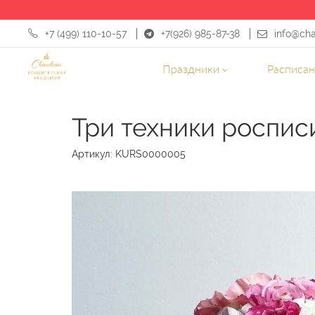
+7 (499) 110-10-57
+7(926) 985-87-38
info@ch
Праздники
Расписа
Академия Chaudeau
Кондитерские курсы
Три техни
Три техники роспис
Артикул:
KURS0000005